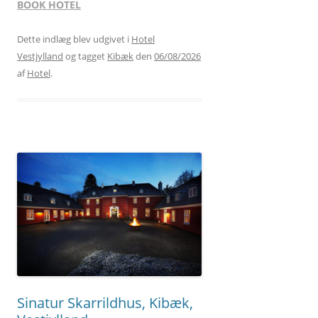
BOOK HOTEL
Dette indlæg blev udgivet i
Hotel
Vestjylland
og tagget
Kibæk
den
06/08/2026
af
Hotel
.
Sinatur Skarrildhus, Kibæk,