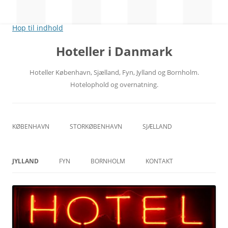
Hop til indhold
Hoteller i Danmark
Hoteller København, Sjælland, Fyn, Jylland og Bornholm.
Hotelophold og overnatning.
KØBENHAVN
STORKØBENHAVN
SJÆLLAND
CITY
NORDSJÆLLAND
JYLLAND
FYN
BORNHOLM
KONTAKT
RÅDHUSPLADSEN
MIDTSJÆLLAND
ÅRHUS
ODENSE
HOVEDBANEGÅRDEN
VESTSJÆLLAND
ÅLBORG