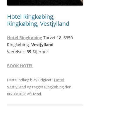
Hotel Ringkøbing,
Ringkøbing, Vestjylland
Hotel Ringkøbing
Torvet 18, 6950
Ringkøbing.
Vestjylland
Værelser:
35
Stjerner:
BOOK HOTEL
Dette indlæg blev udgivet i
Hotel
Vestjylland
og tagget
Ringkøbing
den
06/08/2026
af
Hotel
.