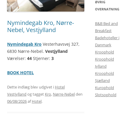
ØVRIG
OVERNATNING
Nymindegab Kro, Nørre-
B&B Bed and
Nebel, Vestjylland
Breakfast
Badehoteller i
Nymindegab Kro
Vesterhavsvej 327,
Danmark
6830 Nørre-Nebel.
Vestjylland
Kroophold
Værelser:
44
Stjerner:
3
Kroophold
Jylland
BOOK HOTEL
Kroophold
Sjælland
Dette indlæg blev udgivet i
Hotel
Kurophold
Vestjylland
og tagget
Kro
,
Nørre-Nebel
den
Slotsophold
06/08/2026
af
Hotel
.