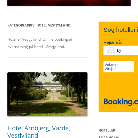
TIVOLI
SYDSJÆLLAND
NORDJYLLAND
KATEGORIARKIV:
HOTEL VESTJYLLAND
Søg hoteller
KØBENHAVN V.
FALSTER
Hoteller Vestjylland. Online booking af
MIDTJYLLAND
Rejsemål
overnatning på hotel i Vestjylland.
VESTERBRO
LOLLAND
ØSTJYLLAND
Ankomst
Afrejse
KØBENHAVN K.
VESTJYLLAND
SØNDERJYLLAND
Hotel Arnbjerg, Varde,
HOTELLER
Vestjylland
BORNHOLM