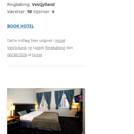
Ringkøbing.
Vestjylland
Værelser:
98
Stjerner:
4
BOOK HOTEL
Dette indlæg blev udgivet i
Hotel
Vestjylland
og tagget
Ringkøbing
den
06/08/2026
af
Hotel
.