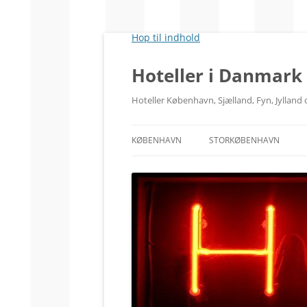
Hop til indhold
Hoteller i Danmark
Hoteller København, Sjælland, Fyn, Jyllan
KØBENHAVN
STORKØBENHAVN
CITY
RÅDHUSPLADSEN
HOVEDBANEGÅRDEN
TIVOLI
KØBENHAVN V.