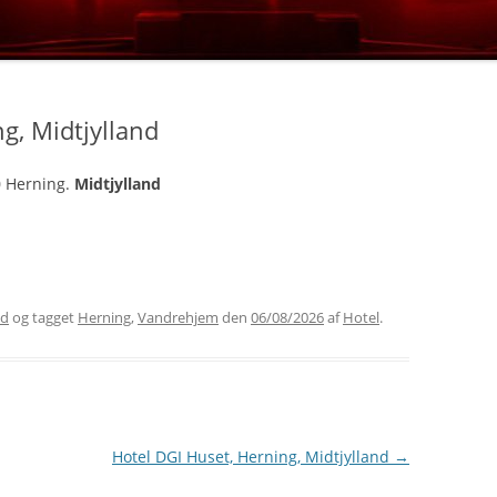
LOLLAND
VESTJYLLAND
SØNDERJYLLAND
g, Midtjylland
0 Herning.
Midtjylland
nd
og tagget
Herning
,
Vandrehjem
den
06/08/2026
af
Hotel
.
Hotel DGI Huset, Herning, Midtjylland
→