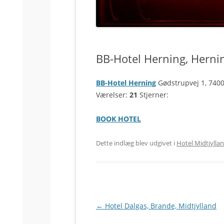
VESTERBRO
KØBENHAVN K.
BB-Hotel Herning, Hernin
BB-Hotel Herning
Gødstrupvej 1, 740
Værelser:
21
Stjerner:
BOOK HOTEL
Dette indlæg blev udgivet i
Hotel Midtjylla
Indlægsnavigation
←
Hotel Dalgas, Brande, Midtjylland