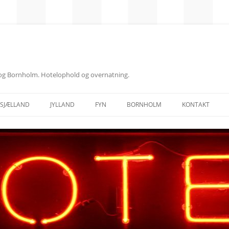
d og Bornholm. Hotelophold og overnatning.
SJÆLLAND
JYLLAND
FYN
BORNHOLM
KONTAKT
NORDSJÆLLAND
ÅRHUS
ODENSE
MIDTSJÆLLAND
ÅLBORG
VESTSJÆLLAND
NORDJYLLAND
SYDSJÆLLAND
MIDTJYLLAND
FALSTER
ØSTJYLLAND