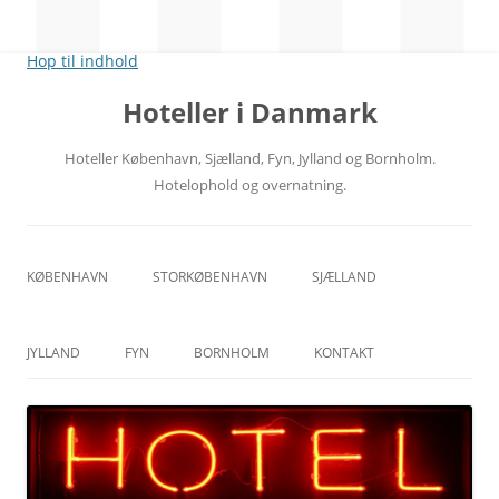
Hop til indhold
Hoteller i Danmark
Hoteller København, Sjælland, Fyn, Jylland og Bornholm.
Hotelophold og overnatning.
KØBENHAVN
STORKØBENHAVN
SJÆLLAND
CITY
NORDSJÆLLAND
JYLLAND
FYN
BORNHOLM
KONTAKT
RÅDHUSPLADSEN
MIDTSJÆLLAND
ÅRHUS
ODENSE
HOVEDBANEGÅRDEN
VESTSJÆLLAND
ÅLBORG