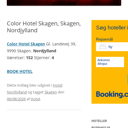
TIVOLI
SYDSJÆLLAND
NORDJYLLAND
Color Hotel Skagen, Skagen,
Søg hoteller
Nordjylland
KØBENHAVN V.
FALSTER
MIDTJYLLAND
Rejsemål
Color Hotel Skagen
Gl. Landevej 39,
9990 Skagen.
Nordjylland
VESTERBRO
LOLLAND
ØSTJYLLAND
Værelser:
152
Stjerner:
4
Ankomst
Afrejse
BOOK HOTEL
KØBENHAVN K.
VESTJYLLAND
Dette indlæg blev udgivet i
Hotel
Nordjylland
og tagget
Skagen
den
SØNDERJYLLAND
06/08/2026
af
Hotel
.
HOTELLER
BORNHOLM