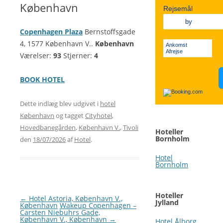
KØBENHAVN V.
FALSTER
MIDTJYLLAND
København
Rejsemål
VESTERBRO
LOLLAND
ØSTJYLLAND
Copenhagen Plaza
Bernstoffsgade
KØBENHAVN K.
4, 1577 København V..
VESTJYLLAND
København
Ankomst
Afrejse
Værelser:
93
Stjerner:
4
SØNDERJYLLAND
BOOK HOTEL
Dette indlæg blev udgivet i
hotel
København
og tagget
Cityhotel
,
Hovedbanegården
,
København V.
,
Tivoli
Hoteller
Bornholm
den
18/07/2026
af
Hotel
.
Hotel
Bornholm
Hoteller
Indlægsnavigation
←
Hotel Astoria, København V.,
Jylland
København
Wakeup Copenhagen –
Carsten Niebuhrs Gade,
København V., København
→
Hotel Ålborg