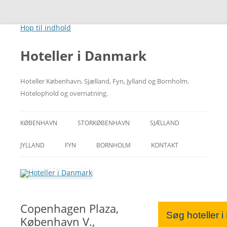
Hop til indhold
Hoteller i Danmark
Hoteller København, Sjælland, Fyn, Jylland og Bornholm.
Hotelophold og overnatning.
KØBENHAVN
STORKØBENHAVN
SJÆLLAND
CITY
NORDSJÆLLAND
JYLLAND
FYN
BORNHOLM
KONTAKT
RÅDHUSPLADSEN
MIDTSJÆLLAND
ÅRHUS
ODENSE
HOVEDBANEGÅRDEN
VESTSJÆLLAND
ÅLBORG
Copenhagen Plaza,
TIVOLI
SYDSJÆLLAND
NORDJYLLAND
Søg hoteller 
København V.,