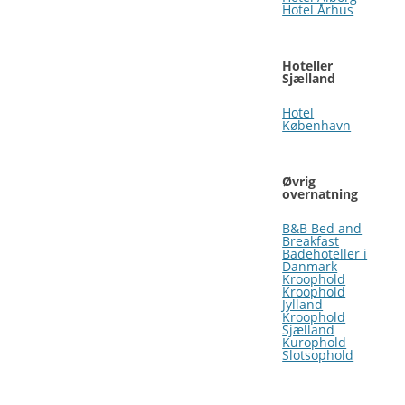
Hotel Århus
Hoteller
Sjælland
Hotel
København
Øvrig
overnatning
B&B Bed and
Breakfast
Badehoteller i
Danmark
Kroophold
Kroophold
Jylland
Kroophold
Sjælland
Kurophold
Slotsophold