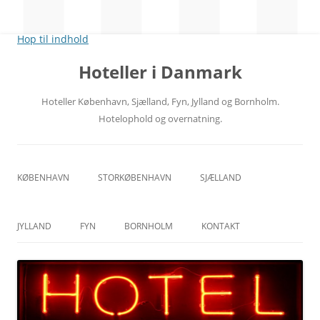
Hop til indhold
Hoteller i Danmark
Hoteller København, Sjælland, Fyn, Jylland og Bornholm.
Hotelophold og overnatning.
KØBENHAVN
STORKØBENHAVN
SJÆLLAND
CITY
NORDSJÆLLAND
JYLLAND
FYN
BORNHOLM
KONTAKT
RÅDHUSPLADSEN
MIDTSJÆLLAND
ÅRHUS
ODENSE
HOVEDBANEGÅRDEN
VESTSJÆLLAND
ÅLBORG