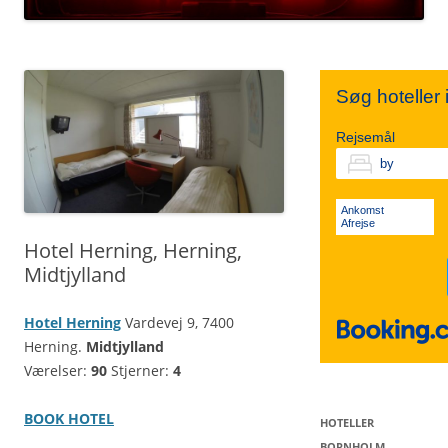
TIVOLI
SYDSJÆLLAND
NORDJYLLAND
Søg hoteller
KØBENHAVN V.
FALSTER
MIDTJYLLAND
Rejsemål
VESTERBRO
LOLLAND
ØSTJYLLAND
Ankomst
Afrejse
Hotel Herning, Herning,
KØBENHAVN K.
VESTJYLLAND
Midtjylland
Hotel Herning
Vardevej 9, 7400
SØNDERJYLLAND
Herning.
Midtjylland
Værelser:
90
Stjerner:
4
BOOK HOTEL
HOTELLER
BORNHOLM