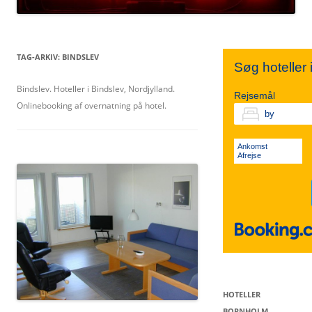
TIVOLI
SYDSJÆLLAND
NORDJYLLAND
TAG-ARKIV:
BINDSLEV
Søg hoteller
KØBENHAVN V.
FALSTER
Bindslev. Hoteller i Bindslev, Nordjylland.
MIDTJYLLAND
Rejsemål
Onlinebooking af overnatning på hotel.
VESTERBRO
LOLLAND
ØSTJYLLAND
Ankomst
Afrejse
KØBENHAVN K.
VESTJYLLAND
SØNDERJYLLAND
HOTELLER
BORNHOLM