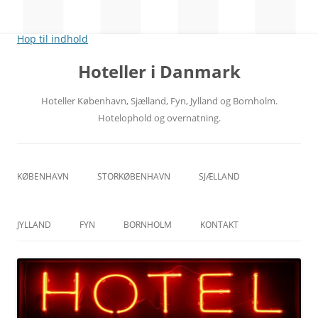
Hop til indhold
Hoteller i Danmark
Hoteller København, Sjælland, Fyn, Jylland og Bornholm.
Hotelophold og overnatning.
KØBENHAVN
STORKØBENHAVN
SJÆLLAND
CITY
NORDSJÆLLAND
JYLLAND
FYN
BORNHOLM
KONTAKT
RÅDHUSPLADSEN
MIDTSJÆLLAND
ÅRHUS
ODENSE
HOVEDBANEGÅRDEN
VESTSJÆLLAND
ÅLBORG