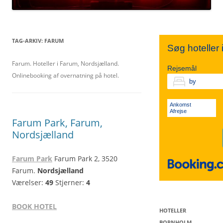
TIVOLI
SYDSJÆLLAND
NORDJYLLAND
TAG-ARKIV:
FARUM
Søg hoteller
KØBENHAVN V.
FALSTER
Farum. Hoteller i Farum, Nordsjælland.
MIDTJYLLAND
Rejsemål
Onlinebooking af overnatning på hotel.
VESTERBRO
LOLLAND
ØSTJYLLAND
Ankomst
Afrejse
Farum Park, Farum,
KØBENHAVN K.
VESTJYLLAND
Nordsjælland
Farum Park
Farum Park 2, 3520
SØNDERJYLLAND
Farum.
Nordsjælland
Værelser:
49
Stjerner:
4
BOOK HOTEL
HOTELLER
BORNHOLM