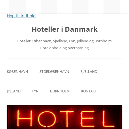
Hop til indhold
Hoteller i Danmark
Hoteller København, Sjælland, Fyn, Jylland og Bornholm.
Hotelophold og overnatning.
KØBENHAVN
STORKØBENHAVN
SJÆLLAND
CITY
NORDSJÆLLAND
JYLLAND
FYN
BORNHOLM
KONTAKT
RÅDHUSPLADSEN
MIDTSJÆLLAND
ÅRHUS
ODENSE
HOVEDBANEGÅRDEN
VESTSJÆLLAND
ÅLBORG