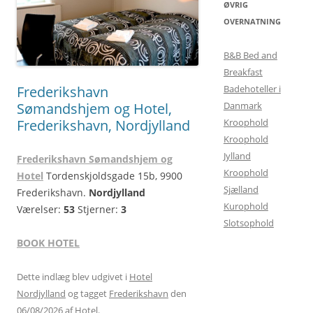
ØVRIG
OVERNATNING
B&B Bed and
Breakfast
Frederikshavn
Badehoteller i
Sømandshjem og Hotel,
Danmark
Frederikshavn, Nordjylland
Kroophold
Kroophold
Jylland
Frederikshavn Sømandshjem og
Kroophold
Hotel
Tordenskjoldsgade 15b, 9900
Sjælland
Frederikshavn.
Nordjylland
Kurophold
Værelser:
53
Stjerner:
3
Slotsophold
BOOK HOTEL
Dette indlæg blev udgivet i
Hotel
Nordjylland
og tagget
Frederikshavn
den
06/08/2026
af
Hotel
.