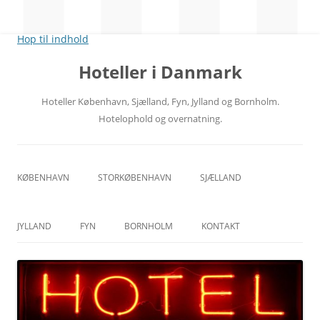
Hop til indhold
Hoteller i Danmark
Hoteller København, Sjælland, Fyn, Jylland og Bornholm.
Hotelophold og overnatning.
KØBENHAVN
STORKØBENHAVN
SJÆLLAND
CITY
NORDSJÆLLAND
JYLLAND
FYN
BORNHOLM
KONTAKT
RÅDHUSPLADSEN
MIDTSJÆLLAND
ÅRHUS
ODENSE
HOVEDBANEGÅRDEN
VESTSJÆLLAND
ÅLBORG