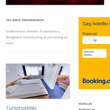
TIVOLI
SYDSJÆLLAND
NORDJYLLAND
TAG-ARKIV:
FREDERIKSHAVN
Søg hoteller
KØBENHAVN V.
FALSTER
Frederikshavn. Hoteller i Frederikshavn,
MIDTJYLLAND
Rejsemål
Nordjylland. Onlinebooking af overnatning på
hotel.
VESTERBRO
LOLLAND
ØSTJYLLAND
Ankomst
Afrejse
KØBENHAVN K.
VESTJYLLAND
SØNDERJYLLAND
HOTELLER
Turisthotellet,
BORNHOLM