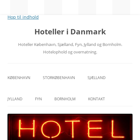
Hop til indhold
Hoteller i Danmark
Hoteller København, Sjælland, Fyn, Jylland og Bornholm.
Hotelophold og overnatning.
KØBENHAVN
STORKØBENHAVN
SJÆLLAND
CITY
NORDSJÆLLAND
JYLLAND
FYN
BORNHOLM
KONTAKT
RÅDHUSPLADSEN
MIDTSJÆLLAND
ÅRHUS
ODENSE
HOVEDBANEGÅRDEN
VESTSJÆLLAND
ÅLBORG