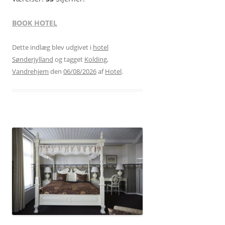
BOOK HOTEL
Dette indlæg blev udgivet i
hotel
Sønderjylland
og tagget
Kolding
,
Vandrehjem
den
06/08/2026
af
Hotel
.