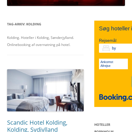
TIVOLI
SYDSJÆLLAND
NORDJYLLAND
TAG-ARKIV:
KOLDING
Søg hoteller
KØBENHAVN V.
FALSTER
Kolding. Hoteller i Kolding, Sønderjylland.
MIDTJYLLAND
Rejsemål
Onlinebooking af overnatning på hotel.
VESTERBRO
LOLLAND
ØSTJYLLAND
Ankomst
Afrejse
KØBENHAVN K.
VESTJYLLAND
SØNDERJYLLAND
Scandic Hotel Kolding,
HOTELLER
Kolding, Sydjylland
BORNHOLM