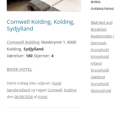
ØVRIG
OVERNATNING
Comwell Kolding, Kolding,
B&B Bed and
Sydjylland
Breakfast
Badehoteller i
Comwell Kolding
Skovbrynet 1, 6000
Danmark
Kolding.
Sydjylland
Kroophold
Værelser:
180
Stjerner:
4
Kroophold
Jylland
BOOK HOTEL
Kroophold
Sjælland
Dette indlæg blev udgivet i
hotel
Kurophold
Sønderjylland
og tagget
Comwell
,
Kolding
Slotsophold
den
06/08/2026
af
Hotel
.