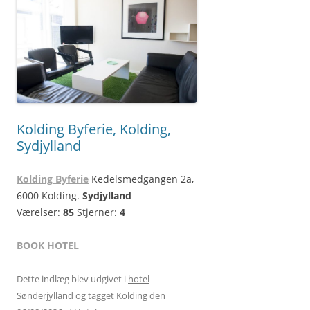
Kolding Byferie, Kolding,
Sydjylland
Kolding Byferie
Kedelsmedgangen 2a,
6000 Kolding.
Sydjylland
Værelser:
85
Stjerner:
4
BOOK HOTEL
Dette indlæg blev udgivet i
hotel
Sønderjylland
og tagget
Kolding
den