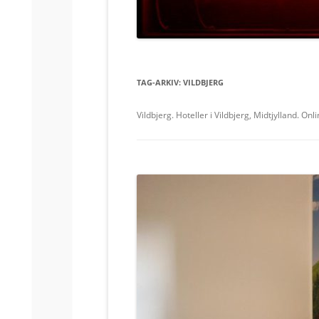
VESTERBRO
KØBENHAVN K.
TAG-ARKIV:
VILDBJERG
Vildbjerg. Hoteller i Vildbjerg, Midtjylland. On