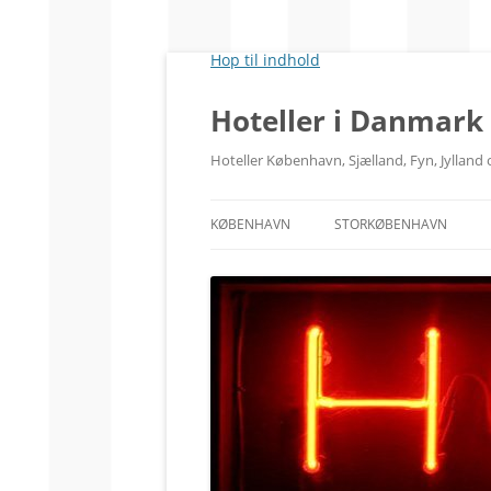
Hop til indhold
Hoteller i Danmark
Hoteller København, Sjælland, Fyn, Jyllan
KØBENHAVN
STORKØBENHAVN
CITY
RÅDHUSPLADSEN
HOVEDBANEGÅRDEN
TIVOLI
KØBENHAVN V.