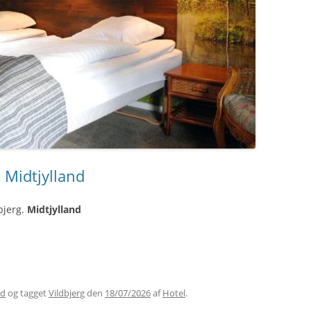
, Midtjylland
bjerg.
Midtjylland
nd
og tagget
Vildbjerg
den
18/07/2026
af
Hotel
.