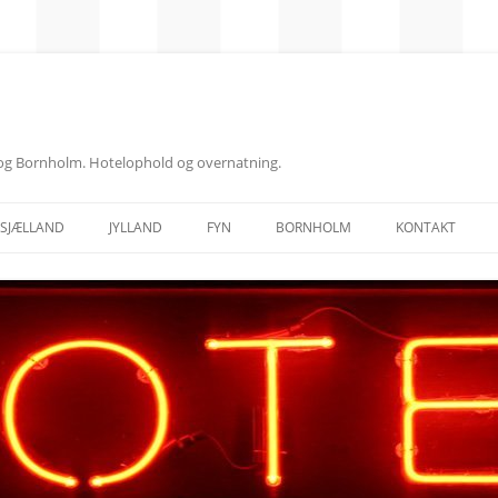
d og Bornholm. Hotelophold og overnatning.
SJÆLLAND
JYLLAND
FYN
BORNHOLM
KONTAKT
NORDSJÆLLAND
ÅRHUS
ODENSE
MIDTSJÆLLAND
ÅLBORG
VESTSJÆLLAND
NORDJYLLAND
SYDSJÆLLAND
MIDTJYLLAND
FALSTER
ØSTJYLLAND