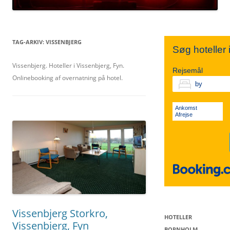
TIVOLI
SYDSJÆLLAND
NORDJYLLAND
TAG-ARKIV:
VISSENBJERG
Søg hoteller
KØBENHAVN V.
FALSTER
Vissenbjerg. Hoteller i Vissenbjerg, Fyn.
MIDTJYLLAND
Rejsemål
Onlinebooking af overnatning på hotel.
VESTERBRO
LOLLAND
ØSTJYLLAND
Ankomst
Afrejse
KØBENHAVN K.
VESTJYLLAND
SØNDERJYLLAND
Vissenbjerg Storkro,
HOTELLER
Vissenbjerg, Fyn
BORNHOLM