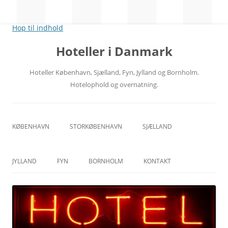
Hop til indhold
Hoteller i Danmark
Hoteller København, Sjælland, Fyn, Jylland og Bornholm.
Hotelophold og overnatning.
KØBENHAVN
STORKØBENHAVN
SJÆLLAND
CITY
NORDSJÆLLAND
JYLLAND
FYN
BORNHOLM
KONTAKT
RÅDHUSPLADSEN
MIDTSJÆLLAND
ÅRHUS
ODENSE
HOVEDBANEGÅRDEN
VESTSJÆLLAND
ÅLBORG