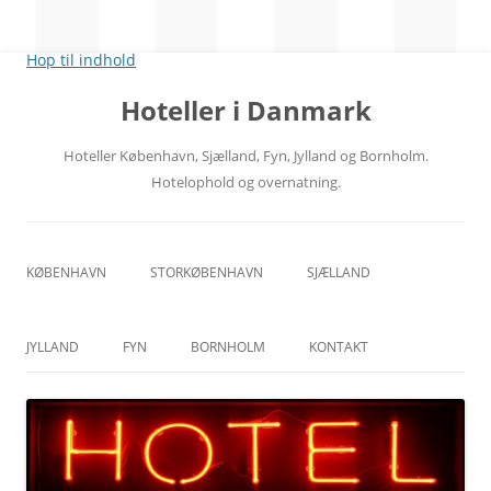
Hop til indhold
Hoteller i Danmark
Hoteller København, Sjælland, Fyn, Jylland og Bornholm.
Hotelophold og overnatning.
KØBENHAVN
STORKØBENHAVN
SJÆLLAND
CITY
NORDSJÆLLAND
JYLLAND
FYN
BORNHOLM
KONTAKT
RÅDHUSPLADSEN
MIDTSJÆLLAND
ÅRHUS
ODENSE
HOVEDBANEGÅRDEN
VESTSJÆLLAND
ÅLBORG