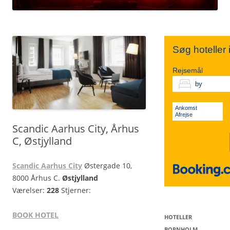
TIVOLI
SYDSJÆLLAND
NORDJYLLAND
Søg hoteller
KØBENHAVN V.
FALSTER
MIDTJYLLAND
Rejsemål
VESTERBRO
LOLLAND
ØSTJYLLAND
Ankomst
Afrejse
Scandic Aarhus City, Århus
KØBENHAVN K.
VESTJYLLAND
C, Østjylland
Scandic Aarhus City
Østergade 10,
SØNDERJYLLAND
8000 Århus C.
Østjylland
Værelser:
228
Stjerner:
BOOK HOTEL
HOTELLER
BORNHOLM