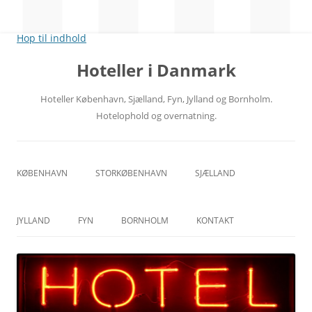
Hop til indhold
Hoteller i Danmark
Hoteller København, Sjælland, Fyn, Jylland og Bornholm.
Hotelophold og overnatning.
KØBENHAVN
STORKØBENHAVN
SJÆLLAND
CITY
NORDSJÆLLAND
JYLLAND
FYN
BORNHOLM
KONTAKT
RÅDHUSPLADSEN
MIDTSJÆLLAND
ÅRHUS
ODENSE
HOVEDBANEGÅRDEN
VESTSJÆLLAND
ÅLBORG