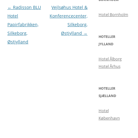
Indlægsnavigation
←
Radisson BLU
Vejlsøhus Hotel &
Hotel Bornholm
Hotel
Konferencecenter,
Papirfabrikken,
Silkeborg,
Silkeborg,
Østjylland
→
HOTELLER
Østjylland
JYLLAND
Hotel Ålborg
Hotel Århus
HOTELLER
SJÆLLAND
Hotel
København