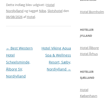
Dette indlæg blev udgivet i
Hotel
Nordjylland
og tagget
Nibe
,
Slotshotel
den
Hotel Bornholm
06/08/2026
af
Hotel
.
HOTELLER
JYLLAND
Hotel Ålborg
Indlægsnavigation
←
Best Western
Hotel Viking Aqua
Hotel Århus
Hotel
Spa & Wellness
Scheelsminde,
Resort, Sæby,
Ålborg SV,
Nordjylland
→
HOTELLER
Nordjylland
SJÆLLAND
Hotel
København