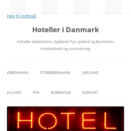
Hop til indhold
Hoteller i Danmark
Hoteller København, Sjælland, Fyn, Jylland og Bornholm.
Hotelophold og overnatning.
KØBENHAVN
STORKØBENHAVN
SJÆLLAND
CITY
NORDSJÆLLAND
JYLLAND
FYN
BORNHOLM
KONTAKT
RÅDHUSPLADSEN
MIDTSJÆLLAND
ÅRHUS
ODENSE
HOVEDBANEGÅRDEN
VESTSJÆLLAND
ÅLBORG