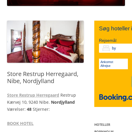
TIVOLI
SYDSJÆLLAND
NORDJYLLAND
Søg hoteller
KØBENHAVN V.
FALSTER
MIDTJYLLAND
Rejsemål
VESTERBRO
LOLLAND
ØSTJYLLAND
Ankomst
Afrejse
Store Restrup Herregaard,
KØBENHAVN K.
VESTJYLLAND
Nibe, Nordjylland
Store Restrup Herregaard
Restrup
SØNDERJYLLAND
Kærvej 10, 9240 Nibe.
Nordjylland
Værelser:
48
Stjerner:
BOOK HOTEL
HOTELLER
BORNHOLM